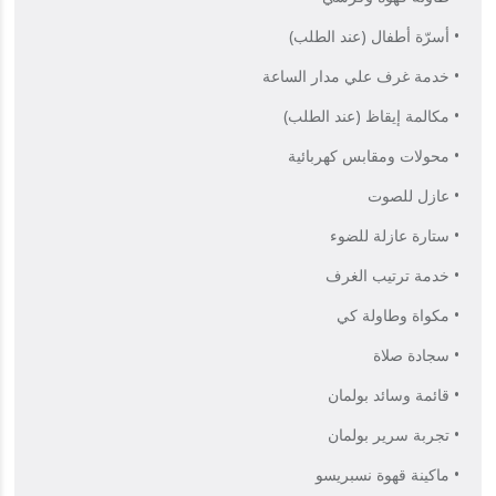
• أسرّة أطفال (عند الطلب)
• خدمة غرف علي مدار الساعة
• مكالمة إيقاظ (عند الطلب)
• محولات ومقابس كهربائية
• عازل للصوت
• ستارة عازلة للضوء
• خدمة ترتيب الغرف
• مكواة وطاولة كي
• سجادة صلاة
• قائمة وسائد بولمان
• تجربة سرير بولمان
• ماكينة قهوة نسبريسو