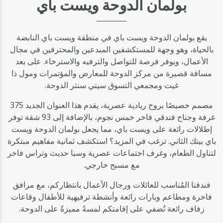
بولمان الدوحة ويست باي
يقع بولمان الدوحة ويست باي في منطقة ويست باي النابضة
بالحياة، وهو وجهة للمستكشفين المبدعين والمحترفين في مجال
الأعمال، ويوفر فرصة للتواصل والترفيه والاسترخاء. على بعد
مسافة قصيرة من مركز الدوحة للمعارض والمؤتمرات ومول ذا
غيت ومجمعي التسوق سيتي سنتر الدوحة.
مصمم خصيصًا بروح ريادية عصرية، يقدم هذا العنوان الجديد 375
غرفة وجناح فندقي فاخر خمس نجوم، بالإضافة إلى 93 شقة توفر
إطلالات رائعة على ويست باي، مما يجعل بولمان الدوحة ويست
باي بيتك الثاني. ترغب في المزيد؟ استكشف ثمانية مفاهيم مبتكرة
لتناول الطعام، وغرف اجتماعات عصرية وسبا حديث وتراس فاخر
مع مسبح خارجي.
فندقنا المُناسب للعائلات ورجال الأعمال بانتظاركم، مع مرافق
فاخرة ومطاعم وبارات رائعة وأنشطة ترفيهية للأطفال وقاعات
زفاف رائعة تُضفي على إقامتكم لمسةً مميزةً على الدوحة.