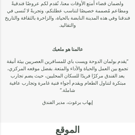
ولضمان قضاء أمتع الأوقات معنا، نُقدم لكم عروضًا فندقيةً
ومطاعم مُصممة خصيصًا لتناسب عطلتكم، وتجربةً لا تُنسى في
فندقنا وفي هذه المدينة النابضة بالحياة، والزاخرة بالثقافة والتاريخ
والتقاليد.
عالمنا هو ملعبك
“يقدم بولمان الدوحة ويست باي للمسافرين العصريين بيئة أنيقة
تجمع بين العمل والحياة والأداء والمتعة. بفضل موقعه المركزي،
يعد الفندق مركزًا فريدًا للسكان المحليين، حيث يضم تجارب
مبتكرة لتناول الطعام ويقدم أجواء فنية غامرة وتجارب عافية
شاملة.”
إيهاب برغوث، مدير الفندق
الموقع