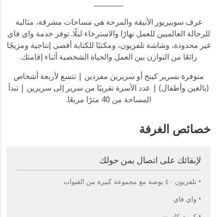
غرف سوبيريور الأنيقة والمرحة هي مساحات مشرقة، مثالية
للرحالة العالميين للعمل نهارًا والاسترخاء ليلًا. توفر خدمة واي فاي
غير محدودة، وشاشة تلفزيون، ومكتبًا للكتابة أقصى إنتاجية ومزيجًا
رائعًا من التوازن بين العمل والحياة الشخصية أثناء إقامتك.
متوفرة بسرير كينج أو سريرين مفردين | تتسع لأربعة أشخاص
(بالغين وأطفال) | عدد الأسرة تقريبًا من سرير إلى سريرين | تبدأ
المساحة من 40 مترًا مربعًا.
خصائص الغرفة
لإبقائك على اتصال بمن حولك
• تلفزيون ٤٠ بوصة مع مجموعة كبيرة من القنوات
• واي فاي
• كروم كاست