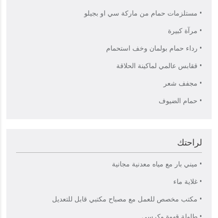
• مستلزمات حمام من ماركة سي او بجيلو
• مرآة كبيرة
• رداء حمام بولمان وخف استحمام
• ققابس عالمي لماكينة الحلاقة
• مجفف شعر
• حمام الضيوف
لراحتك
• ميني بار مع مياه معدنية مجانية
• غلاية ماء
• مكتب مخصص للعمل مع مصباح مكتبي قابل للتعديل
• طاولة قهوة وكرسي