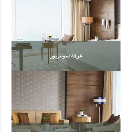
غرفة سوبيريور