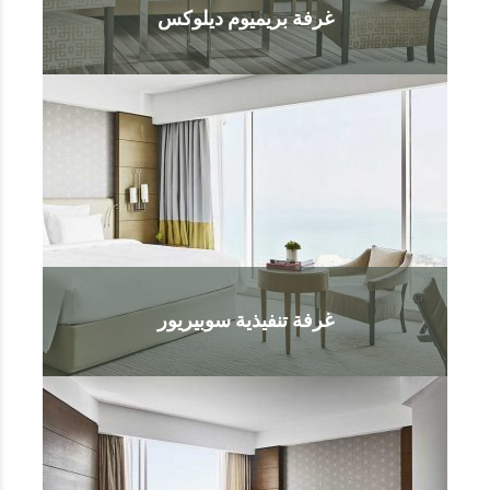
غرفة بريميوم ديلوكس
غرفة تنفيذية سوبيريور