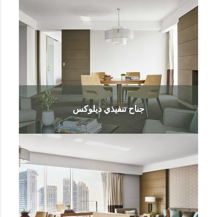
جناح تنفيذي ديلوكس