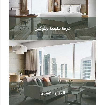
غرفة تنفيذية ديلوكس
الجناح التنفيذي