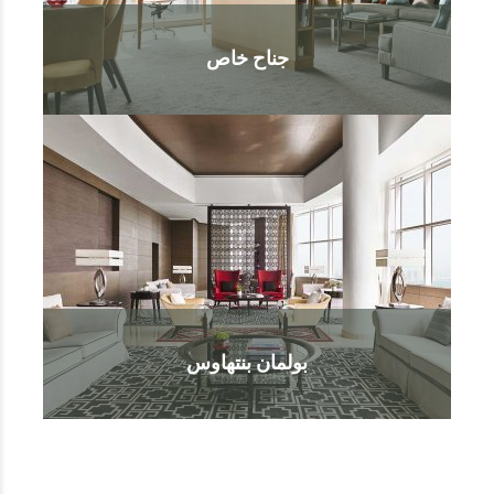
جناح خاص
بولمان بنتهاوس